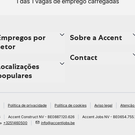
1 das 1 vagas de emprego carregadas
Empregos por
Sobre a Accent
setor
Contact
Localizações
populares
Política de privacidade
Política de cookies
Aviso legal
Atenção 
6
Accent Construct NV - BE0887.120.626
Accent Jobs NV - BE0654.755.
+3251460500
info@accentjobs.be