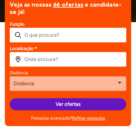
Veja as nossas
66 ofertas
e candidate-
se já!
Função
Localização *
Distância
Distância
Ver ofertas
Pesquisa avançada?
Refinar pesquisa