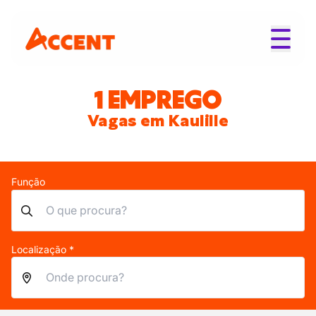
1 EMPREGO
Vagas em Kaulille
Função
Localização *