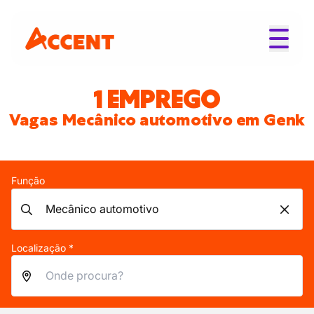
1 EMPREGO
Vagas Mecânico automotivo em Genk
Função
Localização *