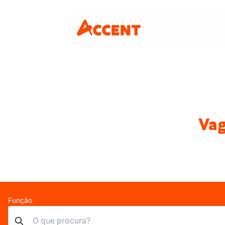
Vag
Função