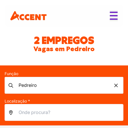
2 EMPREGOS
Vagas em Pedreiro
Função
Localização *