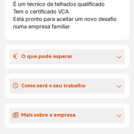
É um técnico de telhados qualificado
Tem o certificado VCA
Está pronto para aceitar um novo desafio
numa empresa familiar
O que pode esperar
O seu salário e benefícios extra-legais
Oferecemos-lhe um trabalho a longo prazo
Como será o seu trabalho
como telhador qualificado.
Preços e benefícios CP 124 (construção)
Como técnico de telhados qualificado :
Contacte nos: número +32 89 32 30 66 ou
Trabalhará em projectos novos de
candidate-se por e-mail:
Mais sobre a empresa
renovações.
nathalie.cano@accentjobs.be
Realizará trabalhos de cobertura e de
O nosso parceiro é uma empresa de
estrutura