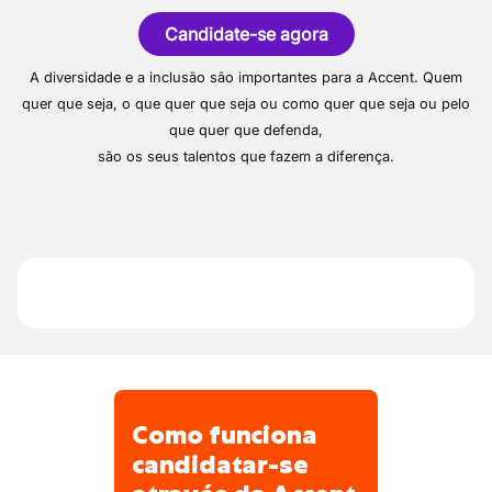
coberturas que opera na região de Mons.
Também efectua trabalhos de isolamento
Candidate-se agora
Emprega cerca de dez pessoas.
e de revestimento, etc.
Accent Jobs combina a flexibilidade de uma
A diversidade e a inclusão são importantes para a Accent. Quem
agência de trabalho temporário com a
quer que seja, o que quer que seja ou como quer que seja ou pelo
qualidade de uma agência de seleção.
que quer que defenda,
Oferecemos-lhe apenas empregos que
são os seus talentos que fazem a diferença.
podem levar a um contrato permanente.
Para isso, contamos com 700
colaboradores apaixonados que ajudam
mais de 12.000 pessoas a encontrar um
emprego todos os dias.
Com 230 agências, Accent Jobs é a maior
rede na Bélgica.
Como funciona
candidatar-se