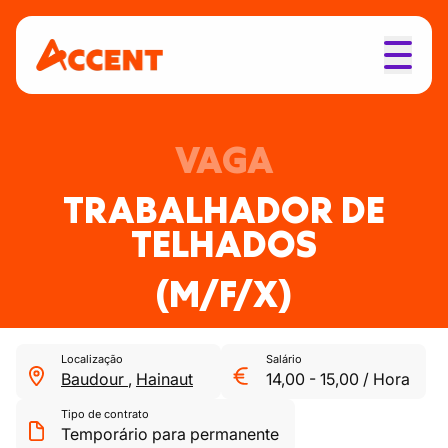
VAGA
TRABALHADOR DE
TELHADOS
(M/F/X)
Localização
Salário
Baudour
,
Hainaut
14,00
-
15,00
/
Hora
Tipo de contrato
Temporário para permanente