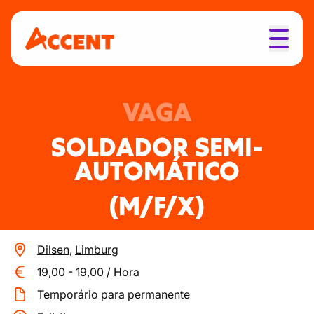
VAGA
SOLDADOR SEMI-
AUTOMÁTICO
(M/F/X)
Dilsen
,
Limburg
19,00
-
19,00
/
Hora
Temporário para permanente