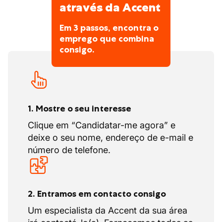
através da Accent
Pão gratuito todas as sextas-feiras
oferecido pela empresa.
Em 3 passos, encontra o
Café, chá e água gratuitos no local de
emprego que combina
trabalho.
consigo.
Dois eventos de equipa por ano.
Trabalho numa zona sem trânsito.
Ambiente estável focado numa boa
atmosfera.
1. Mostre o seu interesse
Receção calorosa desde o primeiro dia
Clique em “Candidatar-me agora” e
pelos colegas, que valorizam o trabalho
deixe o seu nome, endereço de e-mail e
em equipa e o profissionalismo.
número de telefone.
2. Entramos em contacto consigo
Um especialista da Accent da sua área