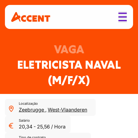
VAGA
ELETRICISTA NAVAL
(M/F/X)
Localização
Zeebrugge
,
West-Vlaanderen
Salário
20,34
-
25,56
/
Hora
Tipo de contrato