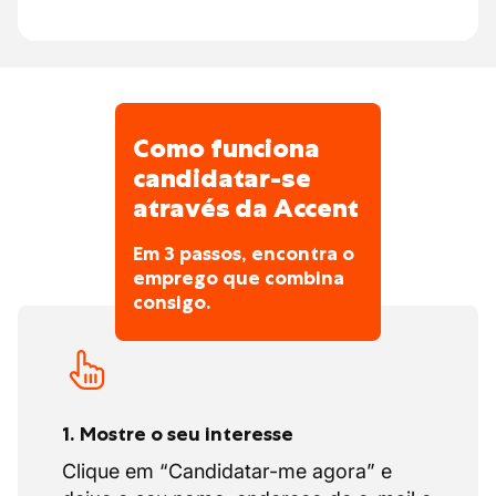
mão na massa, que amam tecnologia e
trabalhar em equipe.
Existem muitas oportunidades para
aprender e crescer. Você estará em um
ambiente de trabalho seguro com colegas
Como funciona
de toda a Europa. Quem gosta de trabalhar
em projetos que fazem a diferença
candidatar-se
encontrará aqui um empregador estável
através da Accent
com futuro.
Em 3 passos, encontra o
emprego que combina
consigo.
1. Mostre o seu interesse
Clique em “Candidatar-me agora” e