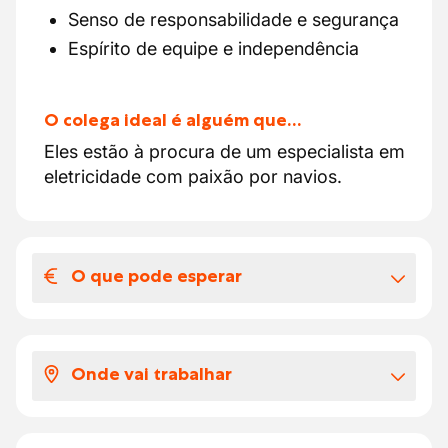
Senso de responsabilidade e segurança
Espírito de equipe e independência
O colega ideal é alguém que…
Eles estão à procura de um especialista em
eletricidade com paixão por navios.
O que pode esperar
O seu salário e benefícios extra-legais
Se você escolher o emprego como técnico
Onde vai trabalhar
nesta empresa, será recompensado com o
seguinte pacote salarial:
Você trabalha em um ambiente moderno e
Salário conforme experiência €20.34 -