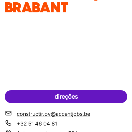
BRABANT
direções
constructir.ov@accentjobs.be
+32 51 46 04 81