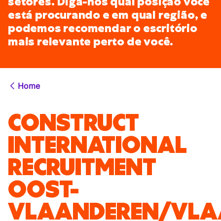
setores. Diga-nos qual posição você
está procurando e em qual região, e
podemos recomendar o escritório
mais relevante perto de você.
Home
CONSTRUCT
INTERNATIONAL
RECRUITMENT
OOST-
VLAANDEREN/VLA