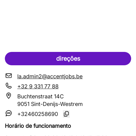
direções
la.admin2@accentjobs.be
+32 9 331 77 88
Buchtenstraat 14C
9051 Sint-Denijs-Westrem
+32460258690
Horário de funcionamento