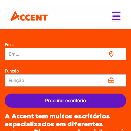
Em...
Função
Procurar escritório
A Accent tem muitos escritórios
especializados em diferentes