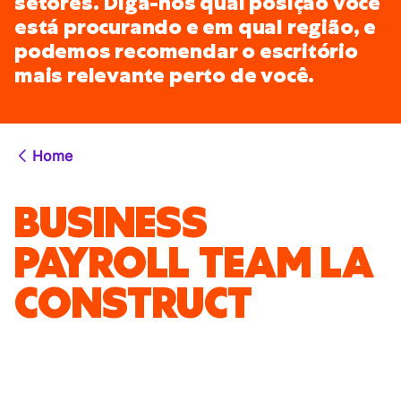
setores. Diga-nos qual posição você
está procurando e em qual região, e
podemos recomendar o escritório
mais relevante perto de você.
Home
BUSINESS
PAYROLL TEAM LA
CONSTRUCT