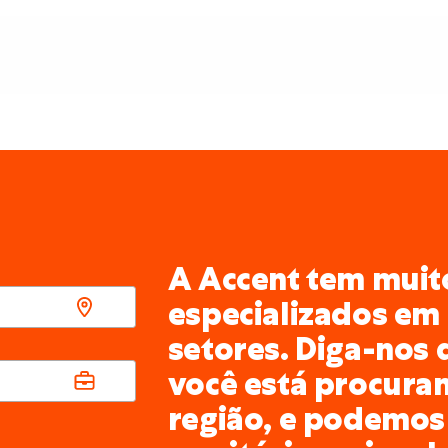
A Accent tem muito
especializados em 
setores. Diga-nos 
você está procura
região, e podemos