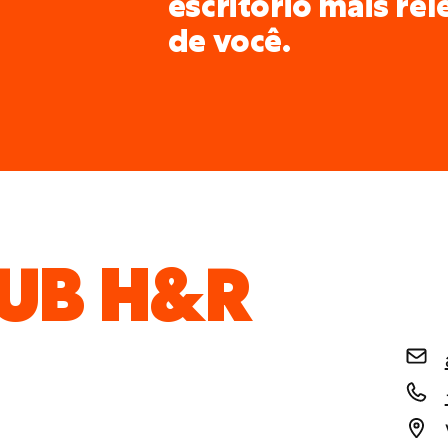
escritório mais re
de você.
UB H&R