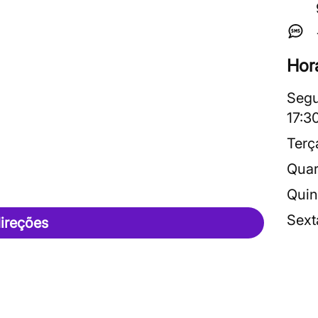
Hor
Segu
17:3
Terç
Quar
Quin
Sext
ireções