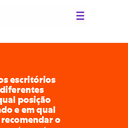
s escritórios
diferentes
qual posição
ndo e em qual
 recomendar o