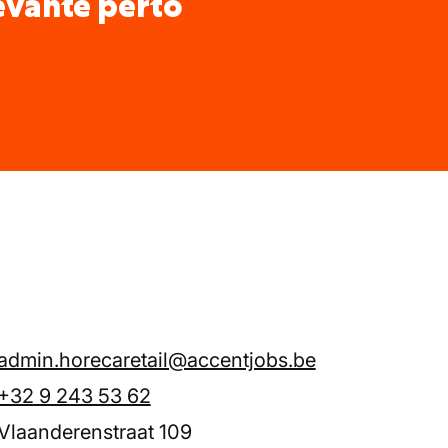
levante perto
admin.horecaretail@accentjobs.be
+32 9 243 53 62
Vlaanderenstraat 109