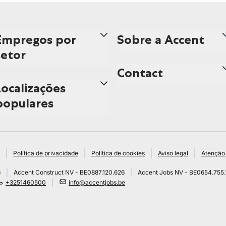
Empregos por
Sobre a Accent
setor
Contact
Localizações
populares
Política de privacidade
Política de cookies
Aviso legal
Atenção 
6
Accent Construct NV - BE0887.120.626
Accent Jobs NV - BE0654.755.
+3251460500
info@accentjobs.be