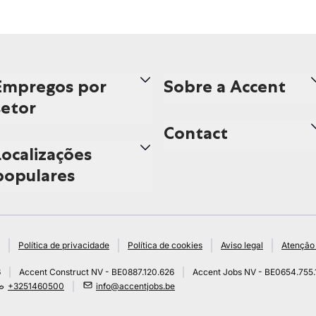
Empregos por
Sobre a Accent
setor
Contact
Localizações
populares
Política de privacidade
Política de cookies
Aviso legal
Atenção 
6
Accent Construct NV - BE0887.120.626
Accent Jobs NV - BE0654.755.
+3251460500
info@accentjobs.be