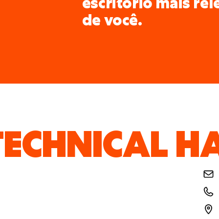
escritório mais re
de você.
TECHNICAL H