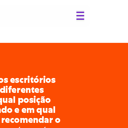
s escritórios
diferentes
qual posição
ndo e em qual
 recomendar o