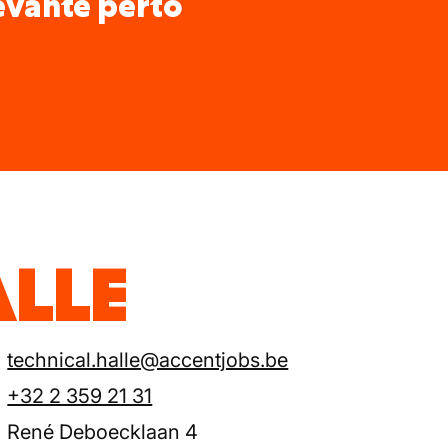
levante perto
ALLE
technical.halle@accentjobs.be
+32 2 359 21 31
René Deboecklaan 4