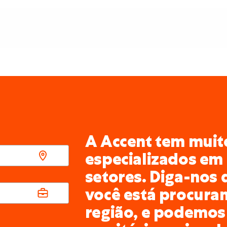
A Accent tem muito
especializados em 
setores. Diga-nos 
você está procura
região, e podemos