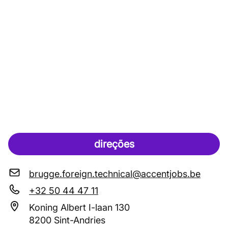
direções
brugge.foreign.technical@accentjobs.be
+32 50 44 47 11
Koning Albert I-laan 130
8200 Sint-Andries