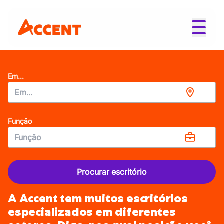
Em...
Função
Procurar escritório
A Accent tem muitos escritórios
especializados em diferentes