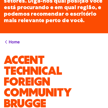
setores. Diga-nos qual posição você
está procurando e em qual região, e
podemos recomendar o escritório
mais relevante perto de você.
Home
ACCENT
TECHNICAL
FOREIGN
COMMUNITY
BRUGGE