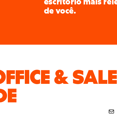
escritório mais re
de você.
FFICE & SAL
DE