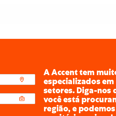
A Accent tem muito
especializados em 
setores. Diga-nos 
você está procura
região, e podemos