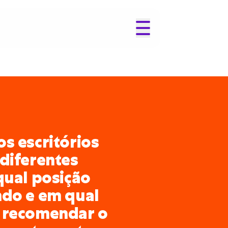
s escritórios
diferentes
qual posição
ndo e em qual
 recomendar o