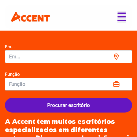
Em...
Função
Procurar escritório
A Accent tem muitos escritórios
especializados em diferentes