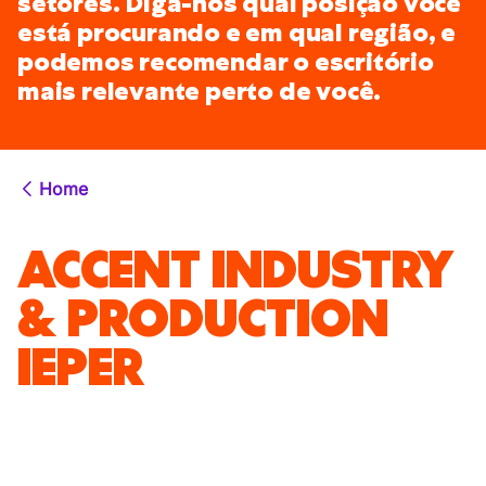
setores. Diga-nos qual posição você
está procurando e em qual região, e
podemos recomendar o escritório
mais relevante perto de você.
Home
ACCENT INDUSTRY
& PRODUCTION
IEPER