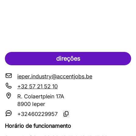
direções
ieper.industry@accentjobs.be
+32 57 21 52 10
R. Colaertplein 17A
8900 Ieper
+32460229957
Horário de funcionamento