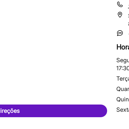
Hor
Segu
17:3
Terç
Quar
Quin
Sext
ireções