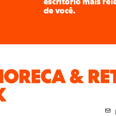
escritório mais re
de você.
HORECA & RE
K