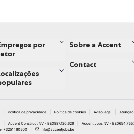
Empregos por
Sobre a Accent
setor
Contact
Localizações
populares
Política de privacidade
Política de cookies
Aviso legal
Atenção 
6
Accent Construct NV - BE0887.120.626
Accent Jobs NV - BE0654.755.
+3251460500
info@accentjobs.be