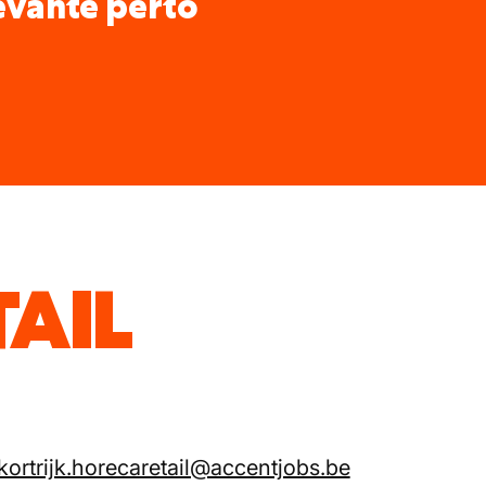
levante perto
TAIL
kortrijk.horecaretail@accentjobs.be