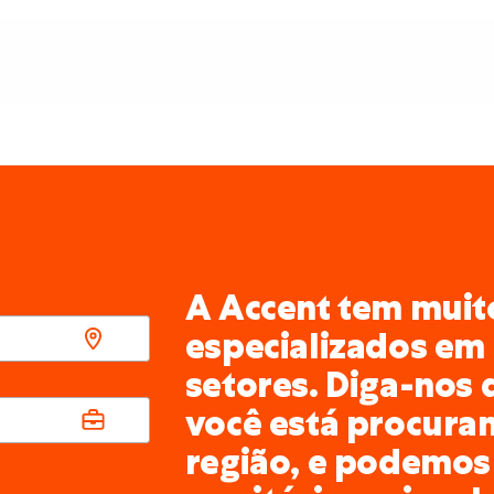
A Accent tem muito
especializados em 
setores. Diga-nos 
você está procura
região, e podemos