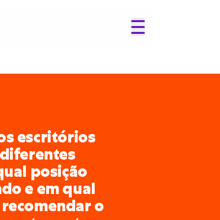
s escritórios
diferentes
qual posição
ndo e em qual
 recomendar o