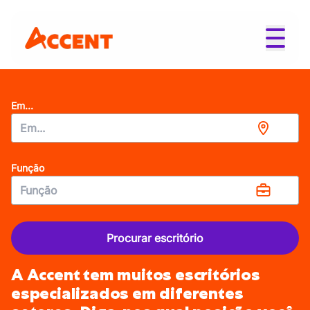
Em...
Função
Procurar escritório
A Accent tem muitos escritórios
especializados em diferentes