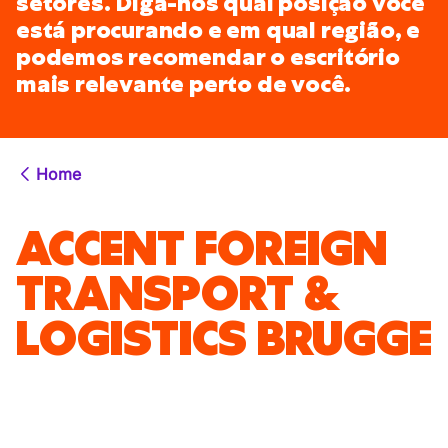
setores. Diga-nos qual posição você
está procurando e em qual região, e
podemos recomendar o escritório
mais relevante perto de você.
Home
ACCENT FOREIGN
TRANSPORT &
LOGISTICS BRUGGE