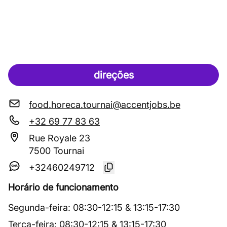
direções
food.horeca.tournai@accentjobs.be
+32 69 77 83 63
Rue Royale 23
7500 Tournai
+32460249712
Horário de funcionamento
Segunda-feira
:
08:30
-
12:15
&
13:15
-
17:30
Terça-feira
:
08:30
-
12:15
&
13:15
-
17:30