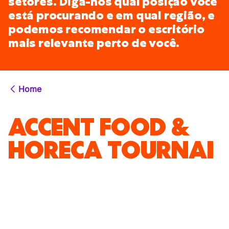
setores. Diga-nos qual posição você
está procurando e em qual região, e
podemos recomendar o escritório
mais relevante perto de você.
Home
ACCENT FOOD &
HORECA TOURNAI