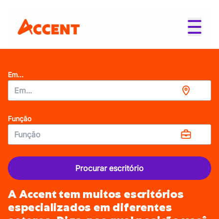
Em...
Função
Procurar escritório
A Accent tem muitos escritórios
especializados em diferentes