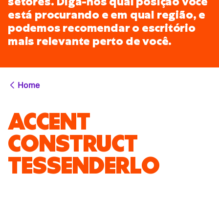
setores. Diga-nos qual posição você
está procurando e em qual região, e
podemos recomendar o escritório
mais relevante perto de você.
Home
ACCENT
CONSTRUCT
TESSENDERLO