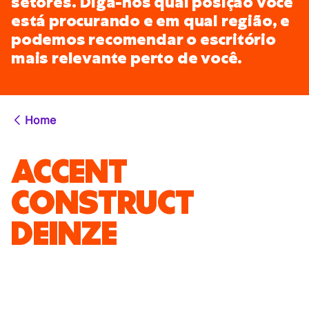
setores. Diga-nos qual posição você
está procurando e em qual região, e
podemos recomendar o escritório
mais relevante perto de você.
Home
ACCENT
CONSTRUCT
DEINZE