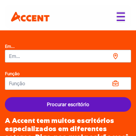
Em...
Função
Procurar escritório
A Accent tem muitos escritórios
especializados em diferentes