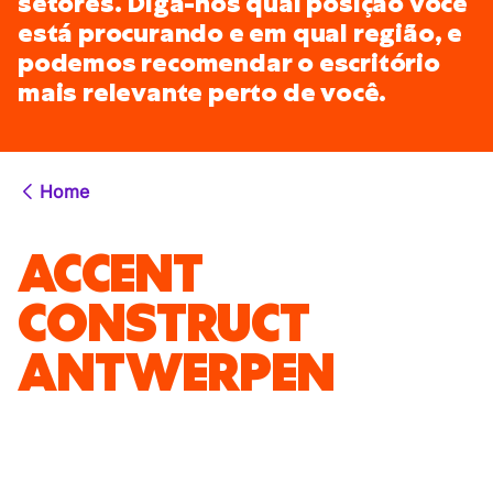
setores. Diga-nos qual posição você
está procurando e em qual região, e
podemos recomendar o escritório
mais relevante perto de você.
Home
ACCENT
CONSTRUCT
ANTWERPEN