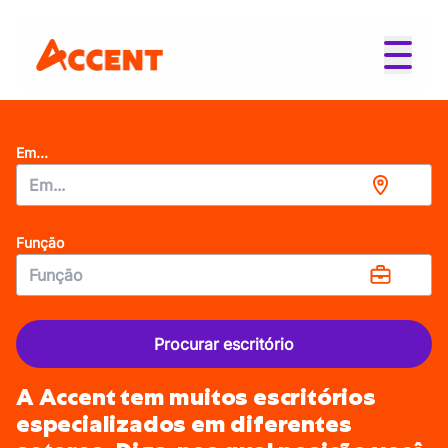
Em...
Função
Procurar escritório
A Accent tem muitos escritórios
especializados em diferentes